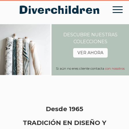
Skip
to
content
DESCUBRE NUESTRAS
COLECCIONES
VER AHORA
Si aún no eres cliente contacta
con nosotros
Desde 1965
TRADICIÓN EN DISEÑO Y