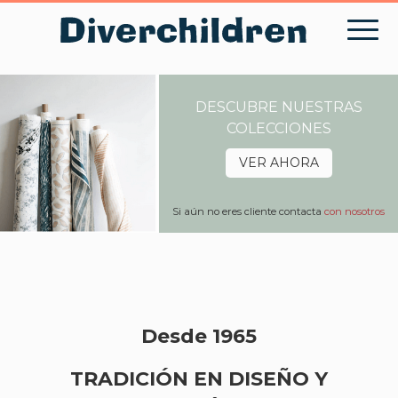
Skip
to
content
DESCUBRE NUESTRAS
COLECCIONES
VER AHORA
Si aún no eres cliente contacta
con nosotros
Desde 1965
TRADICIÓN EN DISEÑO Y