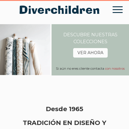
Skip
to
content
DESCUBRE NUESTRAS
COLECCIONES
VER AHORA
Si aún no eres cliente contacta
con nosotros
Desde 1965
TRADICIÓN EN DISEÑO Y