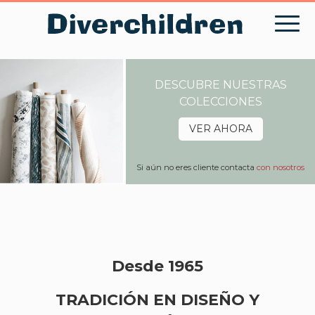
Skip
to
content
DESCUBRE NUESTRAS
COLECCIONES
VER AHORA
Si aún no eres cliente contacta
con nosotros
Desde 1965
TRADICIÓN EN DISEÑO Y