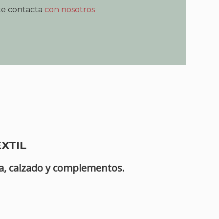
nte contacta
con nosotros
XTIL
ía, calzado y complementos.