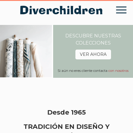
Skip
to
content
DESCUBRE NUESTRAS
COLECCIONES
VER AHORA
Si aún no eres cliente contacta
con nosotros
Desde 1965
TRADICIÓN EN DISEÑO Y