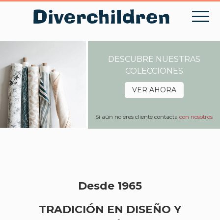
Skip
to
content
DESCUBRE NUESTRAS
COLECCIONES
VER AHORA
Si aún no eres cliente contacta
con nosotros
Desde 1965
TRADICIÓN EN DISEÑO Y