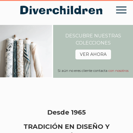
Skip
to
content
DESCUBRE NUESTRAS
COLECCIONES
VER AHORA
Si aún no eres cliente contacta
con nosotros
Desde 1965
TRADICIÓN EN DISEÑO Y