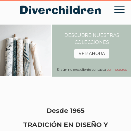
Skip
to
content
DESCUBRE NUESTRAS
COLECCIONES
VER AHORA
Si aún no eres cliente contacta
con nosotros
Desde 1965
TRADICIÓN EN DISEÑO Y